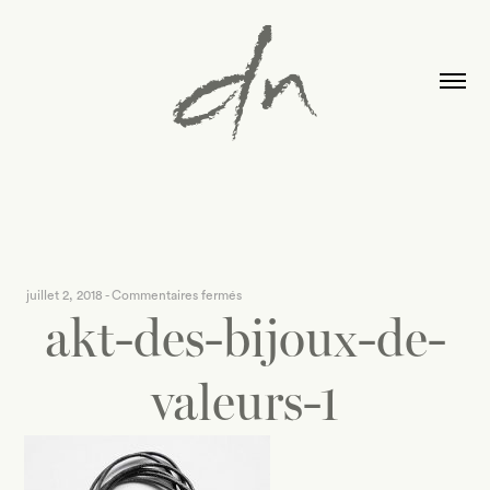
sur
juillet 2, 2018
-
Commentaires fermés
akt-des-bijoux-de-
akt-
des-
bijoux-
valeurs-1
de-
valeurs-
1