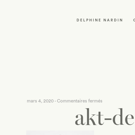
DELPHINE NARDIN
sur
mars 4, 2020
-
Commentaires fermés
akt-de
akt-
des-
bijoux-
de-