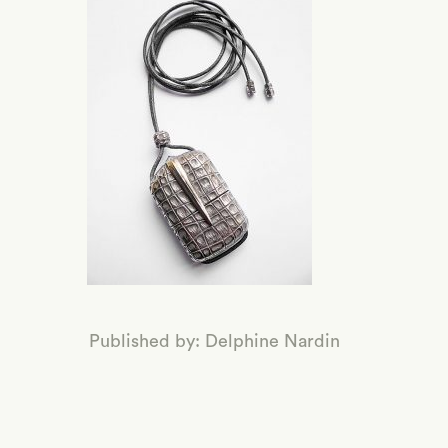
valeurs-
1
Published by: Delphine Nardin