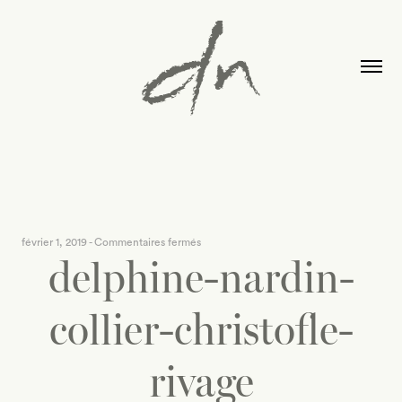
sur
février 1, 2019
-
Commentaires fermés
delphine-nardin-
delphine-
nardin-
collier-
collier-christofle-
christofle-
rivage
rivage