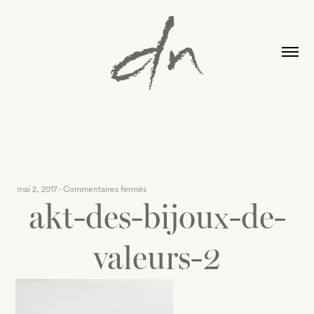
sur
mai 2, 2017
-
Commentaires fermés
akt-des-bijoux-de-
akt-
des-
bijoux-
valeurs-2
de-
valeurs-
2