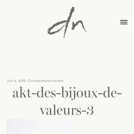
sur
juin 4, 2019
-
Commentaires fermés
akt-des-bijoux-de-
akt-
des-
bijoux-
valeurs-3
de-
valeurs-
3