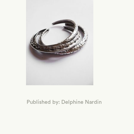
valeurs-
2
Published by: Delphine Nardin