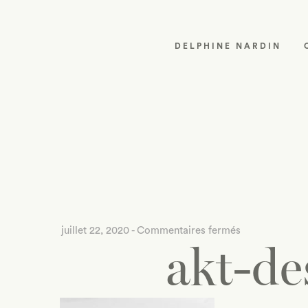
DELPHINE NARDIN
sur
juillet 22, 2020
-
Commentaires fermés
akt-de
akt-
des-
bijoux-
de-